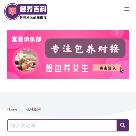
Skip
to
content
Home
孤独依附
Search
Searc
for: