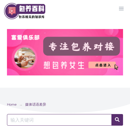
Skip
to
content
Home
媒体话语差异
Search
Searc
for: