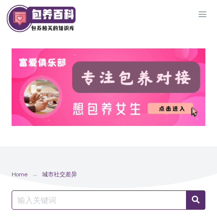
Skip
to
content
Home
城市社交差异
Search
Searc
for: