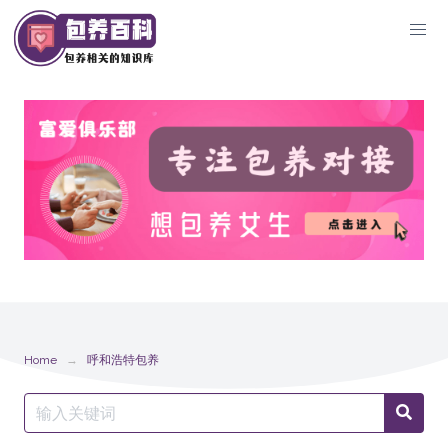
Skip
to
content
Home
呼和浩特包养
Search
Searc
for: