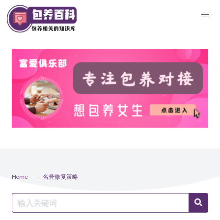
Skip
to
content
Home
名誉修复策略
Search
Searc
for: