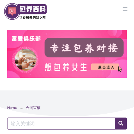
Skip
to
content
Home
合同审核
Search
Searc
for: