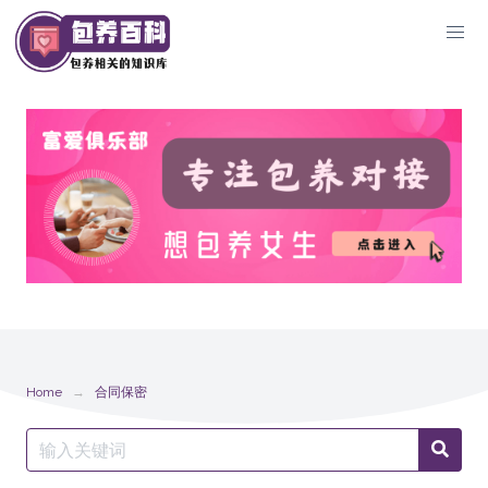
Skip
to
content
Home
合同保密
Search
Searc
for: