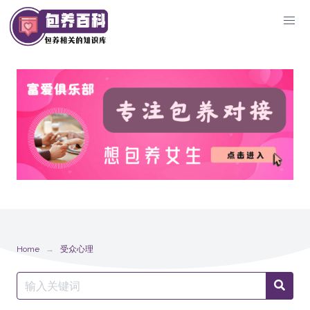
Skip
to
content
Home
受众心理
Search
Searc
for: