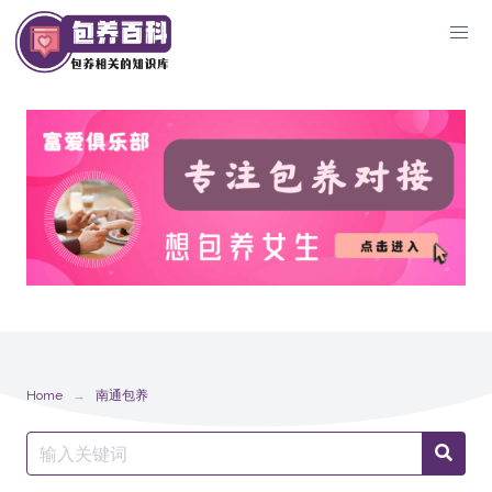
Skip
to
content
Home
南通包养
Search
Searc
for: