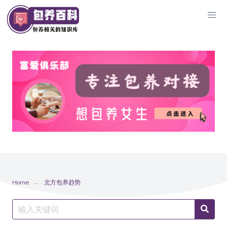
Skip
to
content
Home
北方包养趋势
Search
Searc
for: