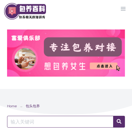
Skip
to
content
Home
包头包养
Search
Searc
for: