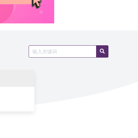
Search
Search
for: