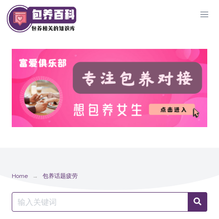
Skip
to
content
Home
包养话题疲劳
Search
Searc
for: