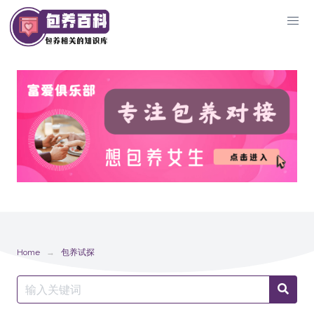
Skip
to
content
Home
包养试探
Search
Searc
for: