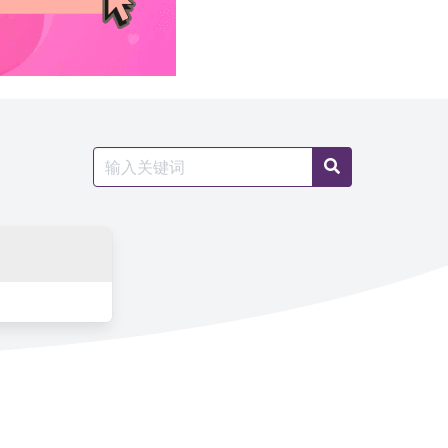
Search
Search
for: