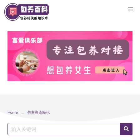
Skip
to
content
Home
包养舆论极化
Search
Searc
for: