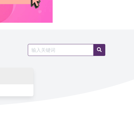
Search
Search
for: