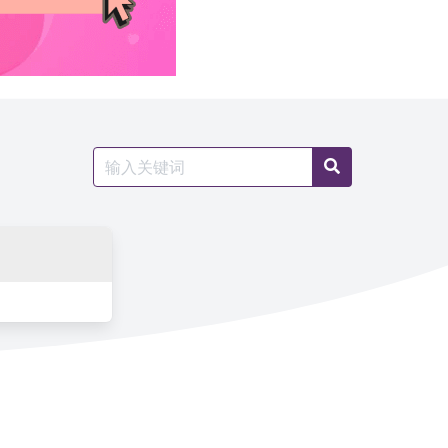
Search
Search
for: