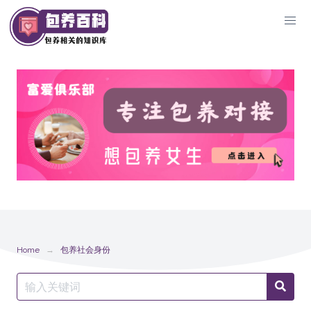
Skip
to
content
Home
包养社会身份
Search
Searc
for: