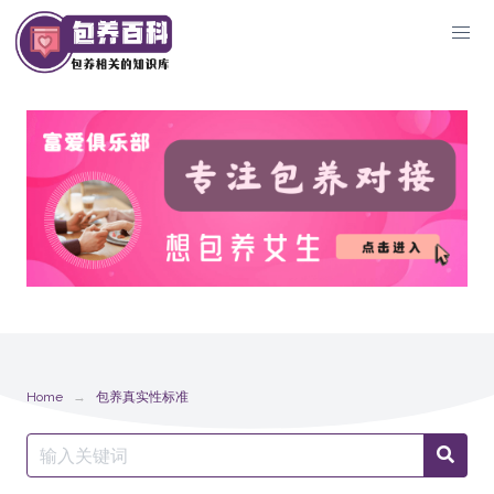
Skip
to
content
Home
包养真实性标准
Search
Searc
for: