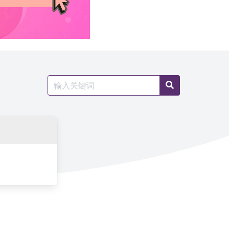
Search
Search
for: