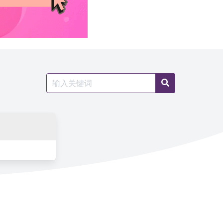
Search
Search
for: