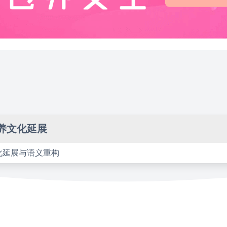
养文化延展
化延展与语义重构