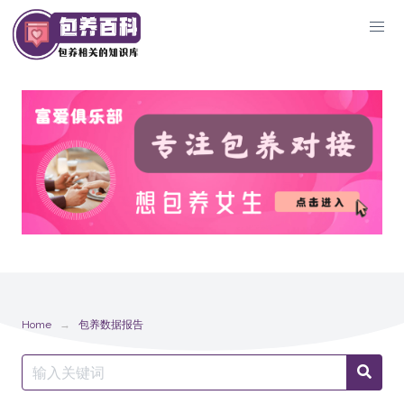
Skip
to
content
Home
包养数据报告
Search
Searc
for: