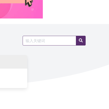
Search
Search
for: