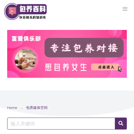
Skip
to
content
Home
包养媒体空间
Search
Searc
for: