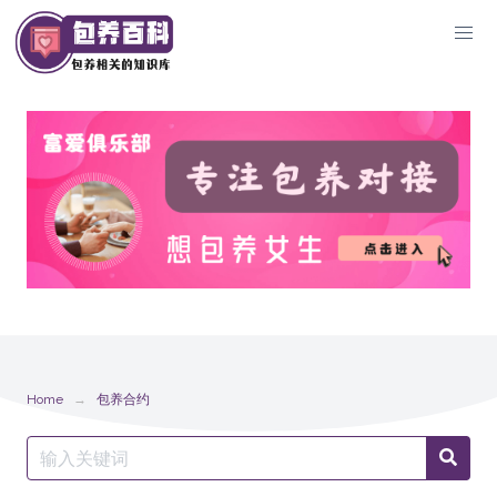
Skip
to
content
Home
包养合约
Search
Searc
for: