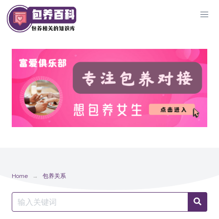
Skip
to
content
Home
包养关系
Search
Searc
for: