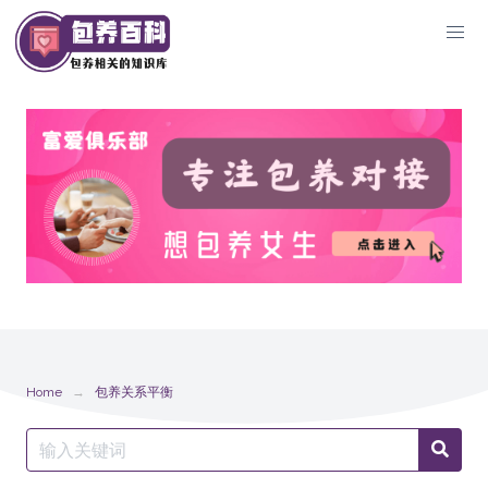
Skip
to
content
Home
包养关系平衡
Search
Searc
for: