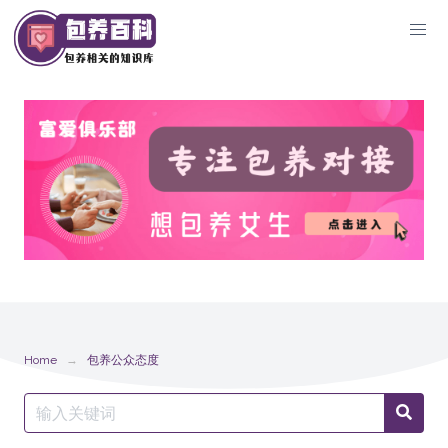
Skip
to
content
Home
包养公众态度
Search
Searc
for: