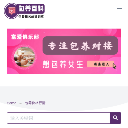
Skip
to
content
Home
包养价格行情
Search
Searc
for: