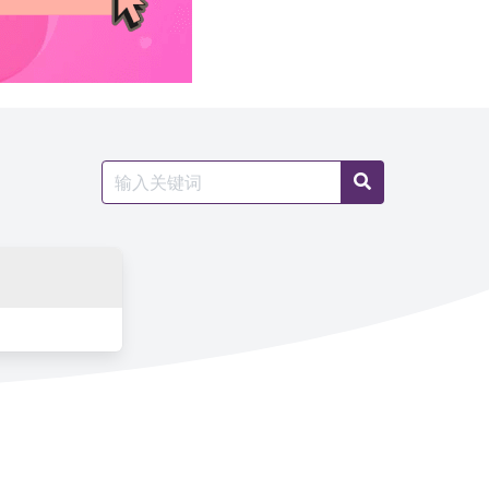
Search
Search
for: