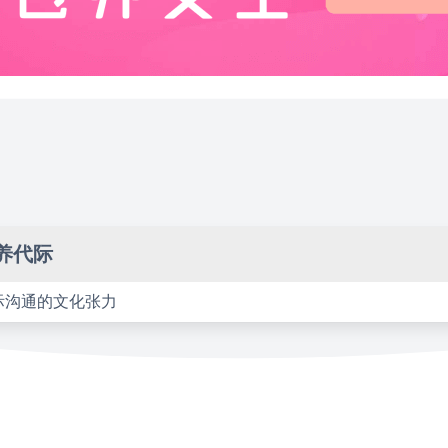
养代际
际沟通的文化张力