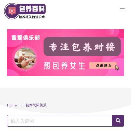
Skip
to
content
Home
包养代际关系
Search
Searc
for: