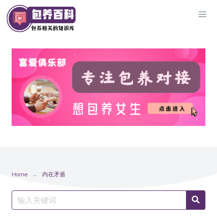
Skip
to
content
Home
内在矛盾
Search
Searc
for: