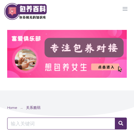
Skip
to
content
Home
关系脆弱
Search
Searc
for: