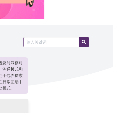
Search
Search
for:
者及时洞察对
、沟通模式和
处于包养探索
在日常互动中
处模式。