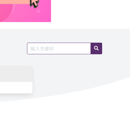
Search
Search
for: