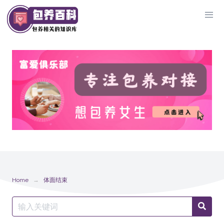
Skip
to
content
Home
体面结束
Search
Searc
for: