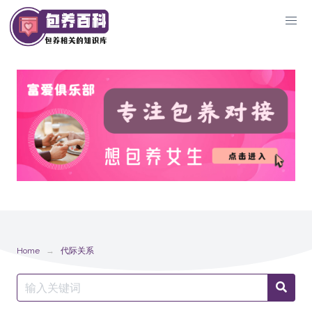
Skip
to
content
Home
代际关系
Search
Searc
for: