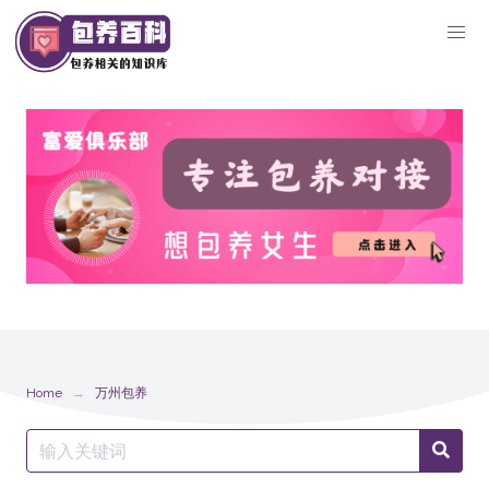
Skip
to
content
Home
万州包养
Search
Searc
for: