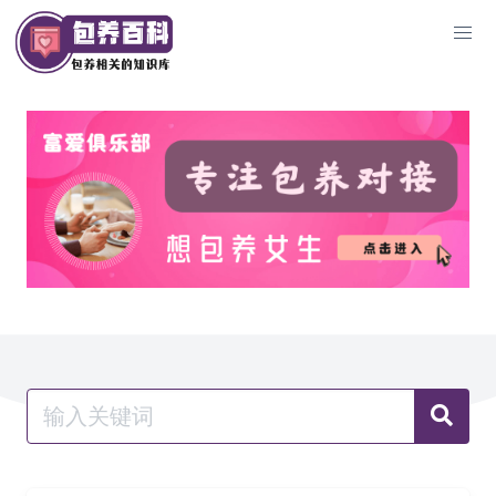
Skip
包
to
养
content
百
科
Search
for:
Sear