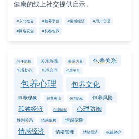
健康的线上社交提供启示。
#东北社交
#包养平台
#情感经济
#用户心理
#网络安全
#长春包养
包养关系
关系界限
关系边界
信任危机
包养协议
包养合同
包养平台
包养心理
包养文化
包养风险
包养现象
包养舆论
包养隐私
孤独经济
心理防御
心理机制
情感依附
性别关系
情感依赖
情感经济
情绪管理
情绪经济
权益保护