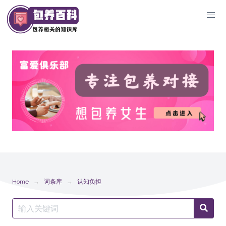
Skip
to
content
Home
词条库
认知负担
Search
Searc
for: