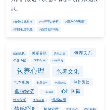
展。
#传统文化社交
#包养平台分析
#用户心理观察
#网络社交风险
#西安包养网站
包养关系
关系界限
关系边界
信任危机
包养协议
包养合同
包养平台
包养心理
包养文化
包养风险
包养现象
包养舆论
包养隐私
孤独经济
心理防御
心理机制
情感依附
性别关系
情感依赖
情感经济
情绪管理
情绪经济
权益保护