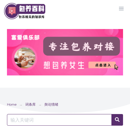
Skip
to
content
Home
词条库
舆论情绪
Search
Searc
for: