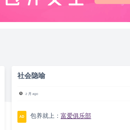
社会隐喻
2 月 ago
包养就上：
富爱俱乐部
AD