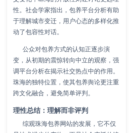
性。社会学家指出，包养平台分析有助
于理解城市变迁，用户心态的多样化推
动了包容性对话。
公众对包养方式的认知正逐步演
变，从初期的震惊转向中立的观察，强
调平台分析在揭示社交热点中的作用。
珠海的独特位置，使其包养舆论更注重
跨文化融合，避免简单评判。
理性总结：理解而非评判
综观珠海包养网站的发展，它不仅