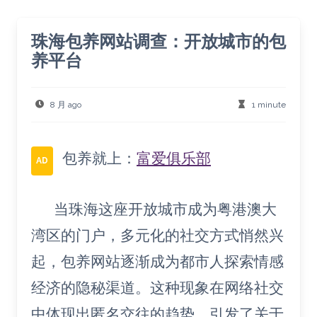
珠海包养网站调查：开放城市的包
养平台
8 月 ago
1 minute
包养就上：
富爱俱乐部
AD
当珠海这座开放城市成为粤港澳大
湾区的门户，多元化的社交方式悄然兴
起，包养网站逐渐成为都市人探索情感
经济的隐秘渠道。这种现象在网络社交
中体现出匿名交往的趋势，引发了关于