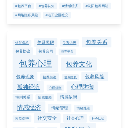
#包养平台
#包养认知
#情感经济
#沈阳包养网站
#网络隐私风险
#老工业区社交
包养关系
关系界限
关系边界
信任危机
包养协议
包养合同
包养平台
包养心理
包养文化
包养风险
包养现象
包养舆论
包养隐私
孤独经济
心理防御
心理机制
情感依附
性别关系
情感依赖
情感经济
情绪管理
情绪经济
社交安全
社会心理
权益保护
社会认知