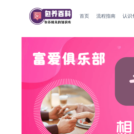
Skip
to
首页
流程指南
认识
content