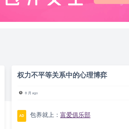
权力不平等关系中的心理博弈
8 月 ago
包养就上：
富爱俱乐部
AD