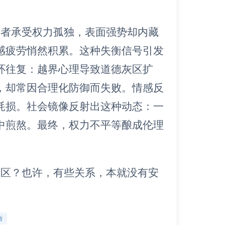
导者承受权力孤独，表面强势却内藏
感疲劳悄然积累。这种失衡信号引发
环往复：越界心理导致道德灰区扩
，却常因合理化防御而失败。情感反
耗损。社会镜像反射出这种动态：一
中煎熬。最终，权力不平等酿成伦理
全区？也许，有些关系，本就没有安
衡