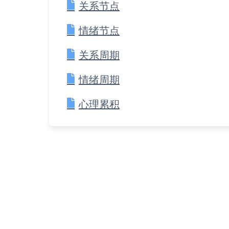
关系节点
情绪节点
关系周期
情绪周期
心理累积