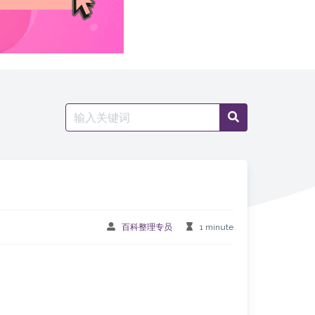
Search
Search
for:
百科整理专员
1 minute