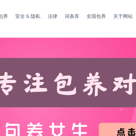
包养
安全 & 隐私
法律
词条库
全国包养
关于网站