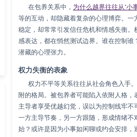
在包养关系中，
为什么越界往往从“小事
等的互动，却隐藏着复杂的心理博弈。一
稳定，却常常引发信任危机和情感失衡。
感表达，都在悄然测试边界。谁在控制谁
潜藏的心理张力。
权力失衡的表象
权力不平等关系往往从社会角色入手
附的格局。被包养者可能陷入依附人格，
主导者享受优越幻觉，误以为控制线牢不
一方主导节奏，另一方跟随，形成情绪不对
始？或许是因为小事如闲聊或约会安排，