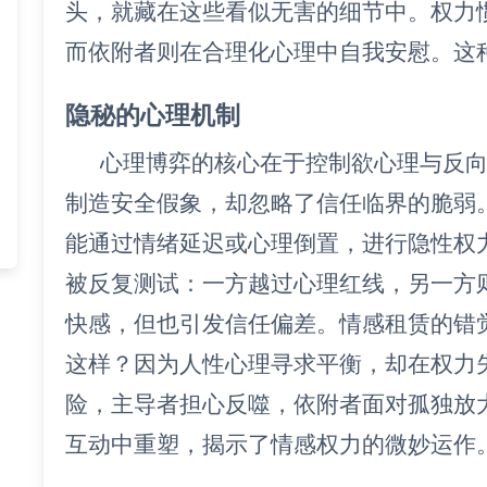
头，就藏在这些看似无害的细节中。权力
而依附者则在合理化心理中自我安慰。这
隐秘的心理机制
心理博弈的核心在于控制欲心理与反
制造安全假象，却忽略了信任临界的脆弱
能通过情绪延迟或心理倒置，进行隐性权力
被反复测试：一方越过心理红线，另一方
快感，但也引发信任偏差。情感租赁的错
这样？因为人性心理寻求平衡，却在权力
险，主导者担心反噬，依附者面对孤独放
互动中重塑，揭示了情感权力的微妙运作