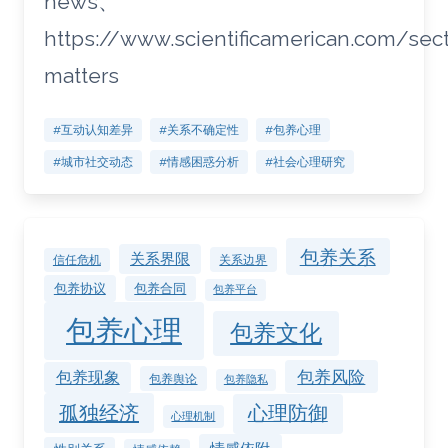
news、
https://www.scientificamerican.com/sec
matters
#互动认知差异
#关系不确定性
#包养心理
#城市社交动态
#情感困惑分析
#社会心理研究
包养关系
关系界限
关系边界
信任危机
包养协议
包养合同
包养平台
包养心理
包养文化
包养风险
包养现象
包养舆论
包养隐私
孤独经济
心理防御
心理机制