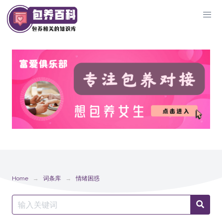
Skip
to
content
Home
词条库
情绪困惑
Search
Searc
for: