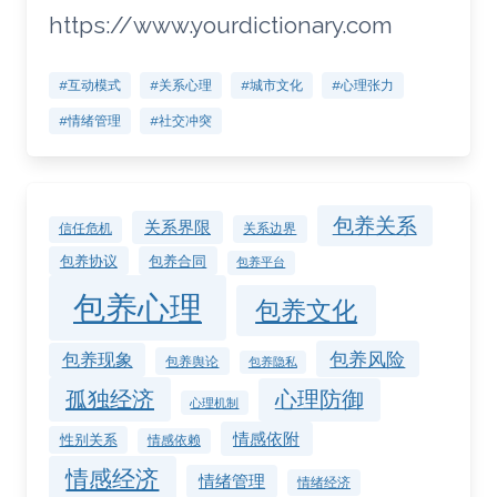
https://www.yourdictionary.com
#互动模式
#关系心理
#城市文化
#心理张力
#情绪管理
#社交冲突
包养关系
关系界限
关系边界
信任危机
包养协议
包养合同
包养平台
包养心理
包养文化
包养风险
包养现象
包养舆论
包养隐私
孤独经济
心理防御
心理机制
情感依附
性别关系
情感依赖
情感经济
情绪管理
情绪经济