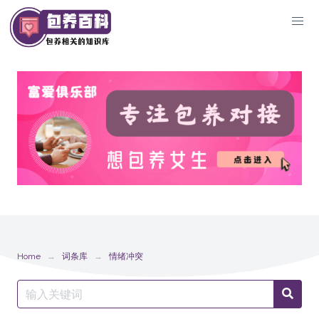
Skip
to
content
Home
词条库
情绪冲突
Search
Searc
for: